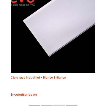
Cielo raso Industrial – Blanco Brillante
Encuéntranos en: