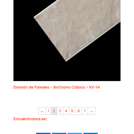
División de Paredes – Botticino Clásico – KV-14
←
1
2
3
4
5
6
7
→
Encuéntranos en: