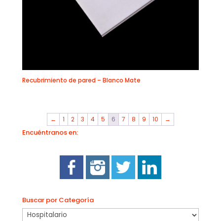
Recubrimiento de pared – Blanco Mate
←
1
2
3
4
5
6
7
8
9
10
→
Encuéntranos en:
Buscar por Categoría