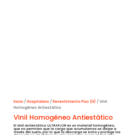
Inicio
/
Hospitalario
/
Revestimiento Piso (H)
/ Vinil
Homogéneo Antiestático
Vinil Homogéneo Antiestático
El vinil antiestático ULTRAFLOR es un material homogéneo,
que no permiten que la carga que acumulamos se disipe a
través del suelo, por lo que la descarga se evita y protege los