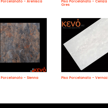
o Porcelanato – Arenisca
Piso Porcelanato – Ceniza
Gres
o Porcelanato – Sienna
Piso Porcelanato – Vernaz