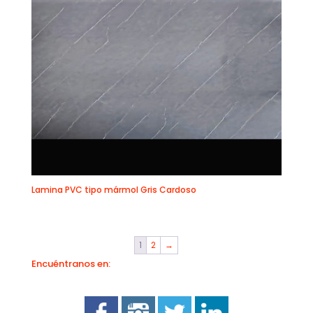
Lamina PVC tipo mármol Gris Cardoso
1
2
→
Encuéntranos en: