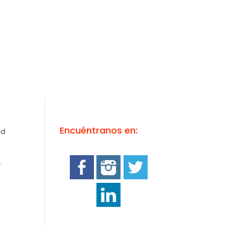
Encuéntranos en:
ed
e