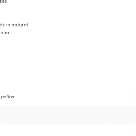
res
xtura natural.
viana
 patios