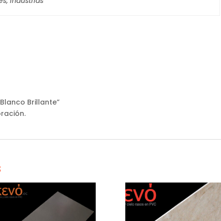
es, Industrias
 Blanco Brillante”
ración.
s