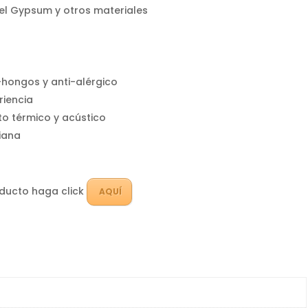
 el Gypsum y otros materiales
-hongos y anti-alérgico
riencia
to térmico y acústico
viana
oducto haga click
AQUÍ