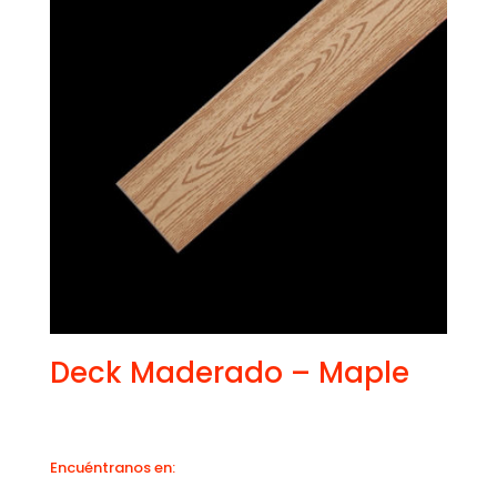
Deck Maderado – Maple
Encuéntranos en: