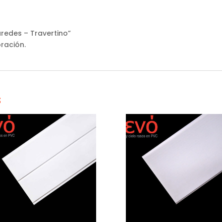
aredes – Travertino”
ración.
s