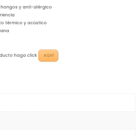
-hongos y anti-alérgico
riencia
to térmico y acústico
viana
oducto haga click
AQUÍ