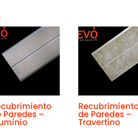
s
ecubrimiento
Recubrimient
 Paredes –
de Paredes –
uminio
Travertino