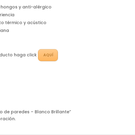
-hongos y anti-alérgico
riencia
to térmico y acústico
viana
oducto haga click
AQUÍ
o de paredes – Blanco Brillante”
ración.