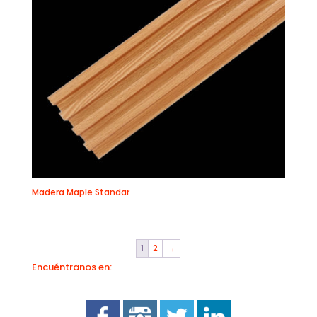
Madera Maple Standar
1
2
→
Encuéntranos en: