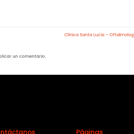
Clínica Santa Lucía – Oftalmolo
licar un comentario.
ntáctanos
Páginas